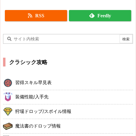
RSS
Feedly
クラシック攻略
習得スキル早見表
装備性能/入手先
狩場ドロップ/スポイル情報
魔法書のドロップ情報