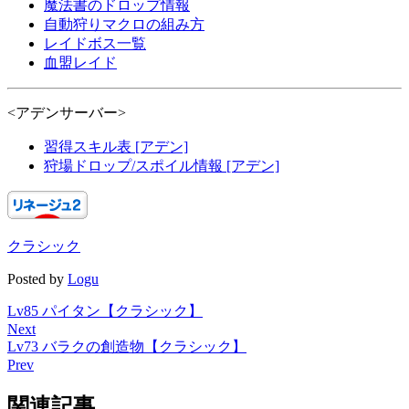
魔法書のドロップ情報
自動狩りマクロの組み方
レイドボス一覧
血盟レイド
<アデンサーバー>
習得スキル表 [アデン]
狩場ドロップ/スポイル情報 [アデン]
クラシック
Posted by
Logu
Lv85 パイタン【クラシック】
Next
Lv73 バラクの創造物【クラシック】
Prev
関連記事