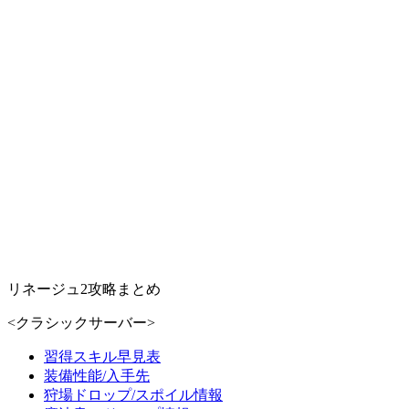
リネージュ2攻略まとめ
<クラシックサーバー>
習得スキル早見表
装備性能/入手先
狩場ドロップ/スポイル情報