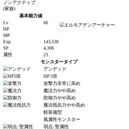
ノンアクティブ
(家族)
基本能力値
Lv
66
HP
MP
Exp
143,538
SP
4,306
属性
23
モンスタータイプ
アンデッド
HP 5倍
攻撃力非常に高め
魔法力やや高め
防御力やや高め
魔法抵抗力やや高め
軽装備型
風属性モンスター
弱点: 聖属性