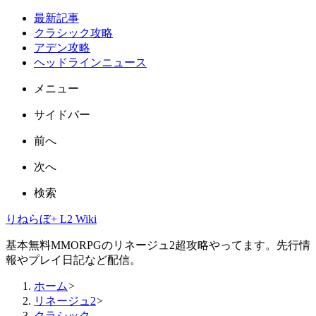
最新記事
クラシック攻略
アデン攻略
ヘッドラインニュース
メニュー
サイドバー
前へ
次へ
検索
りねらぼ+ L2 Wiki
基本無料MMORPGのリネージュ2超攻略やってます。先行情
報やプレイ日記など配信。
ホーム
>
リネージュ2
>
クラシック