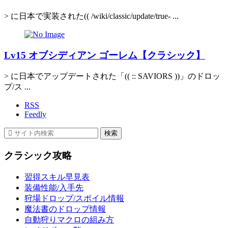
> に日本で実装された(( /wiki/classic/update/true- ...
Lv15 オブシディアン ゴーレム【クラシック】
> に日本でアップデートされた「(( :: SAVIORS ))」のドロッ
プ/ス ...
RSS
Feedly
クラシック攻略
習得スキル早見表
装備性能/入手先
狩場ドロップ/スポイル情報
魔法書のドロップ情報
自動狩りマクロの組み方