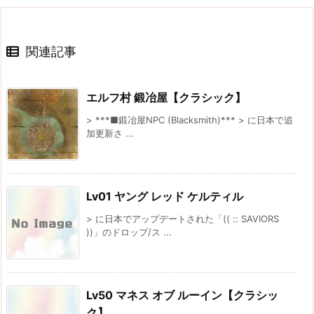
関連記事
エルフ村 鍛冶屋【クラシック】
> ***■鍛冶屋NPC (Blacksmith)*** > に日本で追
加更新さ ...
Lv01 ヤング レッド ケルティル
> に日本でアップデートされた「(( :: SAVIORS
))」のドロップ/ス ...
Lv50 マネス オブ ルーイン【クラシッ
ク】