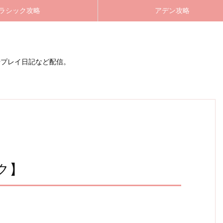
ラシック攻略
アデン攻略
やプレイ日記など配信。
ク】