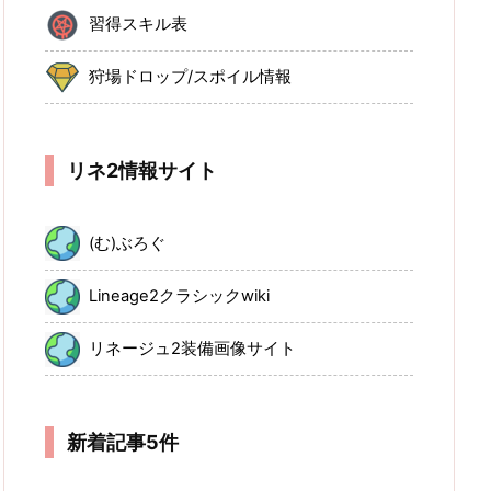
習得スキル表
狩場ドロップ/スポイル情報
リネ2情報サイト
(む)ぶろぐ
Lineage2クラシックwiki
リネージュ2装備画像サイト
新着記事5件