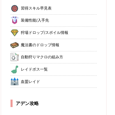
習得スキル早見表
装備性能/入手先
狩場ドロップ/スポイル情報
魔法書のドロップ情報
自動狩りマクロの組み方
レイドボス一覧
血盟レイド
アデン攻略