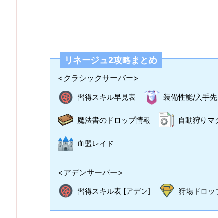
リネージュ2攻略まとめ
<クラシックサーバー>
習得スキル早見表
装備性能/入手先
魔法書のドロップ情報
自動狩りマ
血盟レイド
<アデンサーバー>
習得スキル表 [アデン]
狩場ドロップ