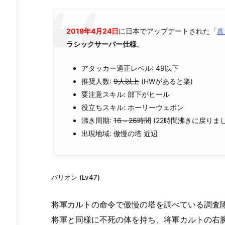
2019年4月24日
に日本でアップデートされた「
真
ラシックサーバー仕様
。
アタッカー適正レベル: 49以下
推奨人数:
9人以上
(HWがあると楽)
要注意スキル: 部下がヒール
役立ちスキル: ホーリーウェポン
沸き周期:
16～26時間
(22時間沸きに戻りまし
出現地域: 傲慢の塔 近辺
バリオン (Lv47)
将軍カルトの命令で傲慢の塔を調べている調査
将軍と同様に不死の体を持ち、将軍カルトの右