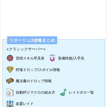
リネージュ2攻略まとめ
<クラシックサーバー>
習得スキル早見表
装備性能/入手先
狩場ドロップ/スポイル情報
魔法書のドロップ情報
自動狩りマクロの組み方
レイドボス一覧
血盟レイド