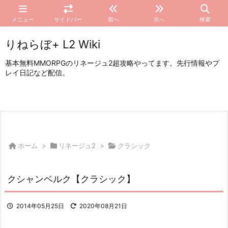
メニュー
サイドバー
前へ
次へ
検索
りねらぼ+ L2 Wiki
基本無料MMORPGのリネージュ2超攻略やってます。先行情報やプ
レイ日記など配信。
ホーム
>
リネージュ2
>
クラシック
クシャンベルク【クラシック】
2014年05月25日
2020年08月21日