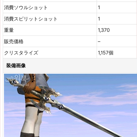
消費ソウルショット
1
消費スピリットショット
1
重量
1,370
販売価格
–
クリスタライズ
1,157個
装備画像