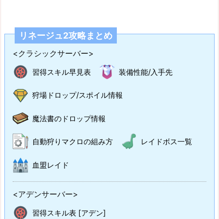
リネージュ2攻略まとめ
<クラシックサーバー>
習得スキル早見表
装備性能/入手先
狩場ドロップ/スポイル情報
魔法書のドロップ情報
自動狩りマクロの組み方
レイドボス一覧
血盟レイド
<アデンサーバー>
習得スキル表 [アデン]